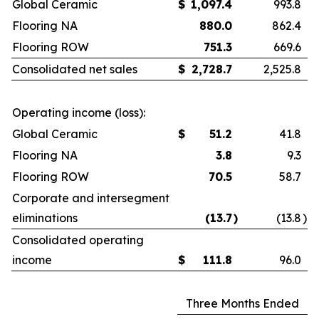
Global Ceramic
$
1,097.4
993.8
Flooring NA
880.0
862.4
Flooring ROW
751.3
669.6
Consolidated net sales
$
2,728.7
2,525.8
Operating income (loss):
Global Ceramic
$
51.2
41.8
Flooring NA
3.8
9.3
Flooring ROW
70.5
58.7
Corporate and intersegment
eliminations
(13.7
)
(13.8
)
Consolidated operating
income
$
111.8
96.0
Three Months Ended