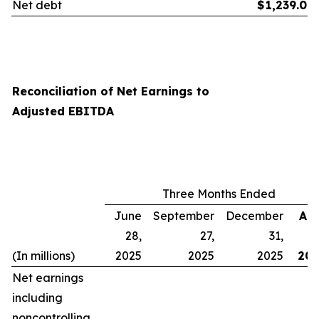
Net debt
$
1,239.0
Reconciliation of Net Earnings to
Adjusted EBITDA
Three Months Ended
June
September
December
Apr
28,
27,
31,
(In millions)
2025
2025
2025
20
Net earnings
including
noncontrolling