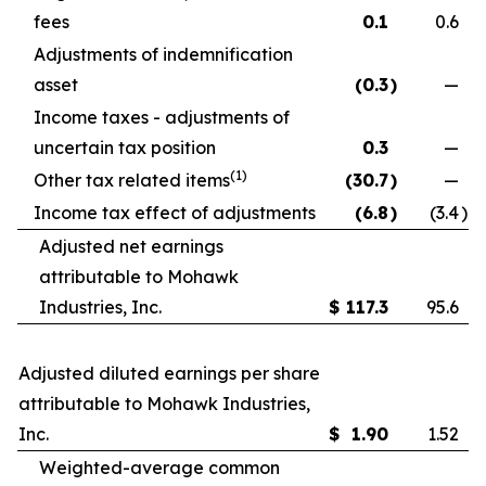
fees
0.1
0.6
Adjustments of indemnification
asset
(0.3
)
—
Income taxes - adjustments of
uncertain tax position
0.3
—
(1)
Other tax related items
(30.7
)
—
Income tax effect of adjustments
(6.8
)
(3.4
)
Adjusted net earnings
attributable to Mohawk
Industries, Inc.
$
117.3
95.6
Adjusted diluted earnings per share
attributable to Mohawk Industries,
Inc.
$
1.90
1.52
Weighted-average common