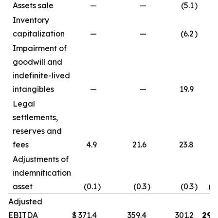
Assets sale
—
—
(5.1
)
Inventory
capitalization
—
—
(6.2
)
Impairment of
goodwill and
indefinite-lived
intangibles
—
—
19.9
Legal
settlements,
reserves and
fees
4.9
21.6
23.8
0
Adjustments of
indemnification
asset
(0.1
)
(0.3
)
(0.3
)
(0
Adjusted
EBITDA
$
371.4
359.4
301.2
299