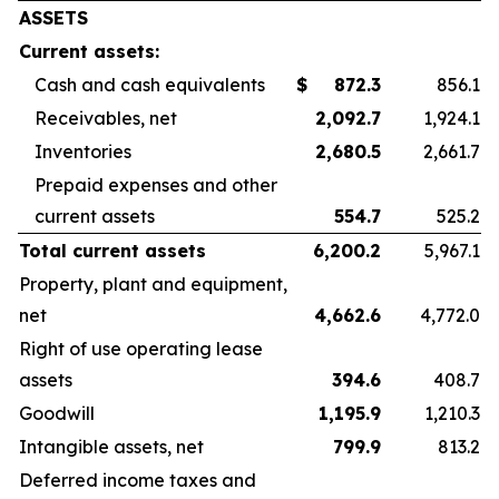
ASSETS
Current assets:
Cash and cash equivalents
$
872.3
856.1
Receivables, net
2,092.7
1,924.1
Inventories
2,680.5
2,661.7
Prepaid expenses and other
current assets
554.7
525.2
Total current assets
6,200.2
5,967.1
Property, plant and equipment,
net
4,662.6
4,772.0
Right of use operating lease
assets
394.6
408.7
Goodwill
1,195.9
1,210.3
Intangible assets, net
799.9
813.2
Deferred income taxes and