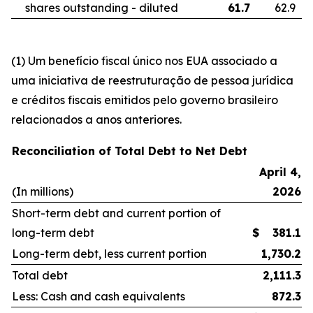
shares outstanding - diluted
61.7
62.9
(1) Um benefício fiscal único nos EUA associado a
uma iniciativa de reestruturação de pessoa jurídica
e créditos fiscais emitidos pelo governo brasileiro
relacionados a anos anteriores.
Reconciliation of Total Debt to Net Debt
April 4,
(In millions)
2026
Short-term debt and current portion of
long-term debt
$
381.1
Long-term debt, less current portion
1,730.2
Total debt
2,111.3
Less: Cash and cash equivalents
872.3