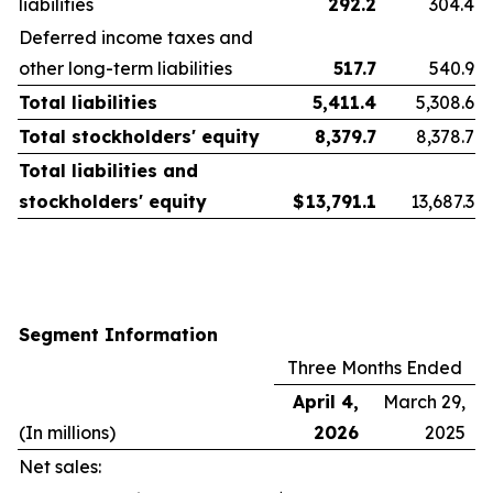
liabilities
292.2
304.4
Deferred income taxes and
other long-term liabilities
517.7
540.9
Total liabilities
5,411.4
5,308.6
Total stockholders' equity
8,379.7
8,378.7
Total liabilities and
stockholders' equity
$
13,791.1
13,687.3
Segment Information
Three Months Ended
April 4,
March 29,
(In millions)
2026
2025
Net sales: