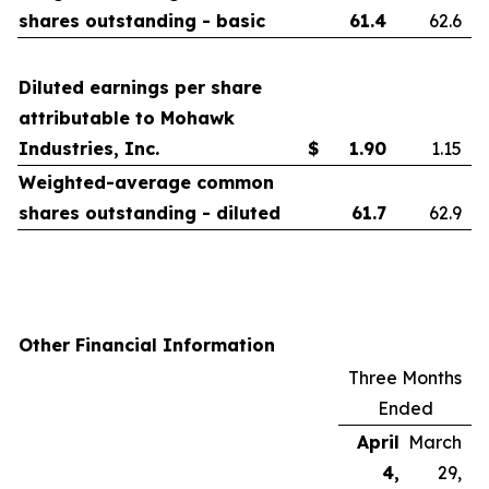
shares outstanding - basic
61.4
62.6
Diluted earnings per share
attributable to Mohawk
Industries, Inc.
$
1.90
1.15
Weighted-average common
shares outstanding - diluted
61.7
62.9
Other Financial Information
Three Months
Ended
April
March
4,
29,