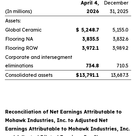
April 4,
December
(In millions)
2026
31, 2025
Assets:
Global Ceramic
$
5,248.7
5,155.0
Flooring NA
3,835.5
3,832.6
Flooring ROW
3,972.1
3,989.2
Corporate and intersegment
eliminations
734.8
710.5
Consolidated assets
$
13,791.1
13,687.3
Reconciliation of Net Earnings Attributable to
Mohawk Industries, Inc. to Adjusted Net
Earnings Attributable to Mohawk Industries, Inc.