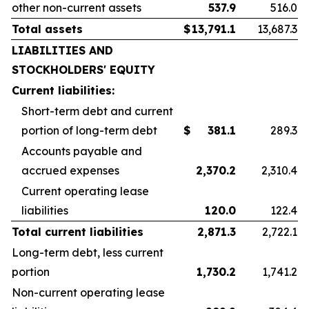
other non-current assets
537.9
516.0
Total assets
$
13,791.1
13,687.3
LIABILITIES AND
STOCKHOLDERS' EQUITY
Current liabilities:
Short-term debt and current
portion of long-term debt
$
381.1
289.3
Accounts payable and
accrued expenses
2,370.2
2,310.4
Current operating lease
liabilities
120.0
122.4
Total current liabilities
2,871.3
2,722.1
Long-term debt, less current
portion
1,730.2
1,741.2
Non-current operating lease