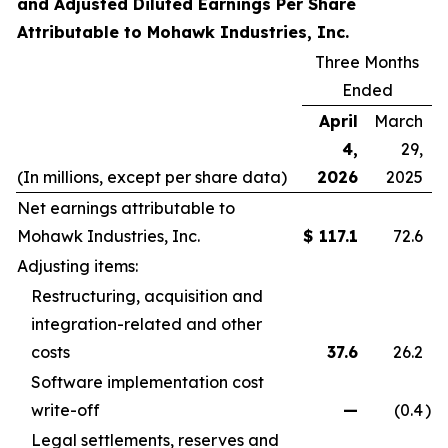
and Adjusted Diluted Earnings Per Share
Attributable to Mohawk Industries, Inc.
Three Months
Ended
April
March
4,
29,
(In millions, except per share data)
2026
2025
Net earnings attributable to
Mohawk Industries, Inc.
$
117.1
72.6
Adjusting items:
Restructuring, acquisition and
integration-related and other
costs
37.6
26.2
Software implementation cost
write-off
—
(0.4
)
Legal settlements, reserves and