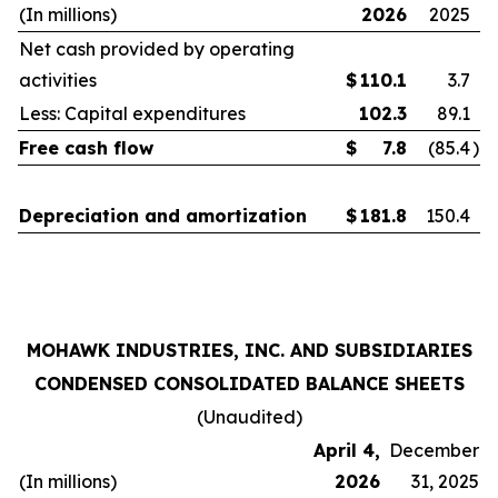
(In millions)
2026
2025
Net cash provided by operating
activities
$
110.1
3.7
Less: Capital expenditures
102.3
89.1
Free cash flow
$
7.8
(85.4
)
Depreciation and amortization
$
181.8
150.4
MOHAWK INDUSTRIES, INC. AND SUBSIDIARIES
CONDENSED CONSOLIDATED BALANCE SHEETS
(Unaudited)
April 4,
December
(In millions)
2026
31, 2025