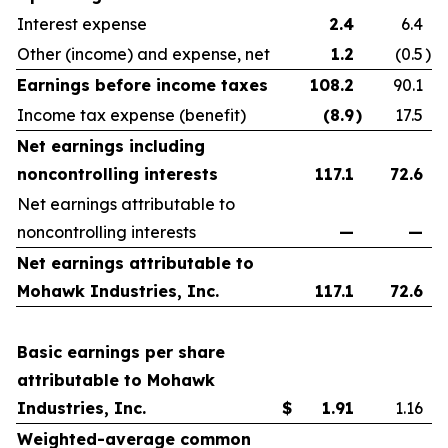
Interest expense
2.4
6.4
Other (income) and expense, net
1.2
(0.5
)
Earnings before income taxes
108.2
90.1
Income tax expense (benefit)
(8.9
)
17.5
Net earnings including
noncontrolling interests
117.1
72.6
Net earnings attributable to
noncontrolling interests
—
—
Net earnings attributable to
Mohawk Industries, Inc.
117.1
72.6
Basic earnings per share
attributable to Mohawk
Industries, Inc.
$
1.91
1.16
Weighted-average common