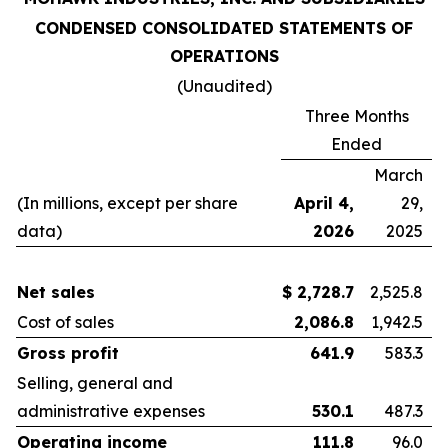
CONDENSED CONSOLIDATED STATEMENTS OF
OPERATIONS
(Unaudited)
Three Months
Ended
March
(In millions, except per share
April 4,
29,
data)
2026
2025
Net sales
$
2,728.7
2,525.8
Cost of sales
2,086.8
1,942.5
Gross profit
641.9
583.3
Selling, general and
administrative expenses
530.1
487.3
Operating income
111.8
96.0