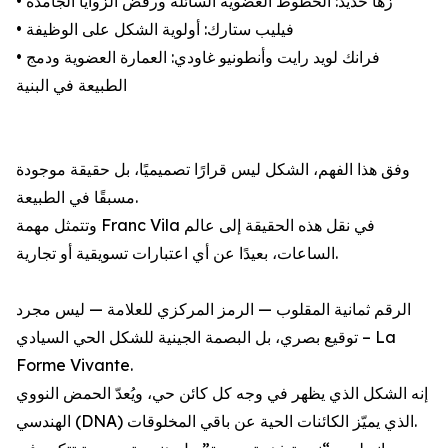
• زها حديد: الخطوط العضوية السائلة ورفض الزوايا الجامدة
• فيليب ستارك: أولوية الشكل على الوظيفة
• فرانك لويد رايت وأنطونيو غاودي: العمارة العضوية ودمج
الطبيعة في البنية
وفق هذا الفهم، الشكل ليس قرارًا تصميميًا، بل حقيقة موجودة
مسبقًا في الطبيعة.
وتتمثل مهمة Franc Vila في نقل هذه الحقيقة إلى عالم
الساعات، بعيدًا عن أي اعتبارات تسويقية أو تجارية.
الرقم ثمانية المقلوب — الرمز المركزي للعلامة — ليس مجرد
توقيع بصري، بل البصمة الجينية للشكل الحي السيادي – La
Forme Vivante.
إنه الشكل الذي يظهر في وجه كل كائن حي، ويُعدّ الحمض النووي
الهندسي (DNA) الذي يميّز الكائنات الحية عن باقي المخلوقات.