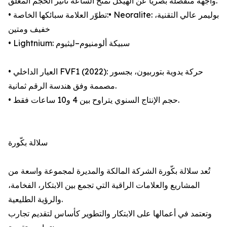
واجهة منفصلة بصريًا عن الهيكل تمنح الساعة تأثير الحجم المعلّق.
• تطوّر العلامة سبائكها الخاصة:• Neoralite: بوليمر عالي التقنية،
خفيف ومتين
• Lightnium: سبيكة ألومنيوم–ليثيوم
• العيار الداخلي FVF1 (2022): حركة يدوية بتوربيون، بجسور
مصممة وفق هندسة الرقم ثمانية.
• حجم الإنتاج السنوي يتراوح بين 4 و10 ساعات فقط.
سلالة بكّورة
تُعد سلالة بكّورة الشركة المالكة والمديرة لمجموعة واسعة من
المشاريع والعلامات الراقية التي تجمع بين الابتكار، الفخامة،
والرؤية الطليعية.
وتعتمد في أعمالها على الابتكار والتطوير كأساس لتقديم تجارب